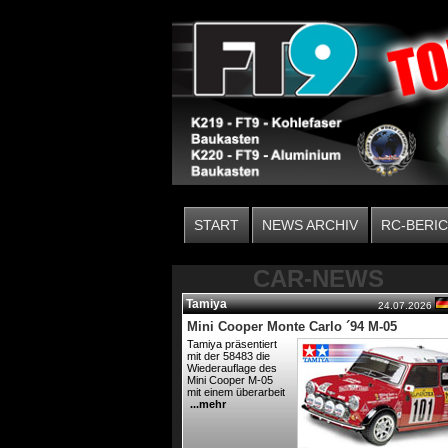
START
NEWS ARCHIV
RC-BERI
CAR-NEWS
Tamiya
24.07.2026
Mini Cooper Monte Carlo ´94 M-05
Tamiya präsentiert
mit der 58483 die
Wiederauflage des
Mini Cooper M-05
mit einem überarbeit
...mehr