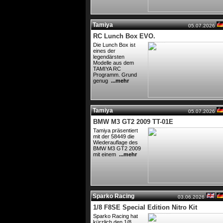
Tamiya
05.07.2026
RC Lunch Box EVO.
Die Lunch Box ist
eines der
legendärsten
Modelle aus dem
TAMIYA RC
Programm. Grund
genug
...mehr
Tamiya
05.07.2026
BMW M3 GT2 2009 TT-01E
Tamiya präsentiert
mit der 58449 die
Wiederauflage des
BMW M3 GT2 2009
mit einem
...mehr
Sparko Racing
03.06.2026
1/8 F8SE Special Edition Nitro Kit
Sparko Racing hat
kürzlich den 1/8