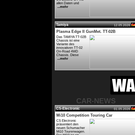
allen Daten und
...mehr
Tamiya
12.05.2026
Plasma Edge II GunMet. TT-02B
Das TAMIYA TT-02B
Chassis ist eine
Variante des
innovativen TT-02
On-Road 4WD
Chassis. Diese
...mehr
CAR-NEWS
CS-Electronic
01.05.2026
Mi10 Competition Touring Car
CS Electronic
präsentiert den
neuen Schumacher
Mi10 Tourenwagen.