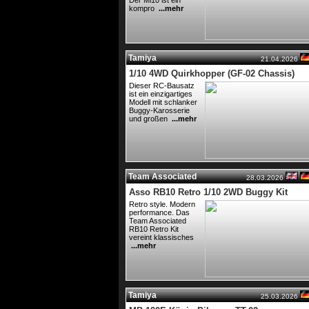
Der Mi10 ist ein
kompro
...mehr
Tamiya
21.04.2026
1/10 4WD Quirkhopper (GF-02 Chassis)
Dieser RC-Bausatz
ist ein einzigartiges
Modell mit schlanker
Buggy-Karosserie
und großen
...mehr
Team Associated
28.03.2026
Asso RB10 Retro 1/10 2WD Buggy Kit
Retro style. Modern
performance. Das
Team Associated
RB10 Retro Kit
vereint klassisches
...mehr
Tamiya
25.03.2026