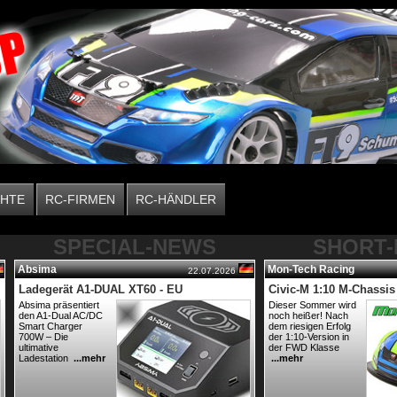
CHTE
RC-FIRMEN
RC-HÄNDLER
SPECIAL-NEWS
SHORT
Absima
Mon-Tech Racing
22.07.2026
Ladegerät A1-DUAL XT60 - EU
Civic-M 1:10 M-Chassi
Absima präsentiert
Dieser Sommer wird
den A1-Dual AC/DC
noch heißer! Nach
Smart Charger
dem riesigen Erfolg
700W – Die
der 1:10-Version in
ultimative
der FWD Klasse
Ladestation
...mehr
...mehr