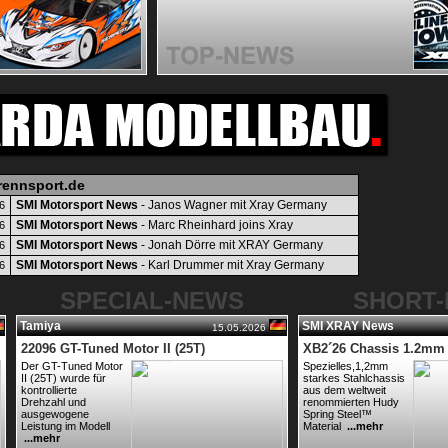
rennsport.de
SMI Motorsport News
- Janos Wagner mit Xray Germany
6
SMI Motorsport News
- Marc Rheinhard joins Xray
6
SMI Motorsport News
- Jonah Dörre mit XRAY Germany
6
SMI Motorsport News
- Karl Drummer mit Xray Germany
6
SPECIAL-NEWS
SHORT
Tamiya
SMI XRAY News
15.05.2026
22096 GT-Tuned Motor II (25T)
XB2´26 Chassis 1.2mm
Der GT-Tuned Motor
Spezielles,1,2mm
II (25T) wurde für
starkes Stahlchassis
kontrollierte
aus dem weltweit
Drehzahl und
renommierten Hudy
ausgewogene
Spring Steel™
Leistung im Modell
Material
...mehr
...mehr