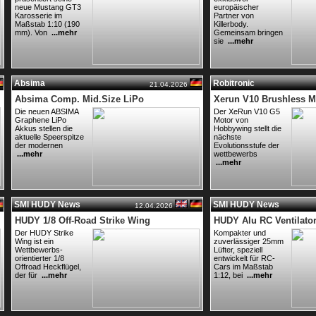
neue Mustang GT3
europäischer
Karosserie im
Partner von
Maßstab 1:10 (190
Killerbody.
mm). Von
...mehr
Gemeinsam bringen
sie
...mehr
Absima
Robitronic
21.04.2026
Absima Comp. Mid.Size LiPo
Xerun V10 Brushless M
Die neuen ABSIMA
Der XeRun V10 G5
Graphene LiPo
Motor von
Akkus stellen die
Hobbywing stellt die
aktuelle Speerspitze
nächste
der modernen
Evolutionsstufe der
...mehr
wettbewerbs
...mehr
SMI HUDY News
SMI HUDY News
12.04.2026
HUDY 1/8 Off-Road Strike Wing
HUDY Alu RC Ventilat
Der HUDY Strike
Kompakter und
Wing ist ein
zuverlässiger 25mm
Wettbewerbs-
Lüfter, speziell
orientierter 1/8
entwickelt für RC-
Offroad Heckflügel,
Cars im Maßstab
der für
...mehr
1:12, bei
...mehr