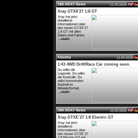
SMI XRAY News
21.05.2026
Xray GTX8´27 1:8 GT
Xray hat jetzt
detaillierte
Informationen über
den neuen GTX8´27
1:8 GT mit allen
Daten und Fakten
...mehr
Absima
13.05.2026
1:43 4WD Drift/Race Car coming soon.
Du willst die
Legende. Du willst
die Kontrolle. Du
willst brennenden
Asphalt im
Miniaturformat.
...mehr
SMI XRAY News
12.05.2026
Xray GTXE´27 1:8 Electric GT
Xray hat jetzt
detaillierte
Informationen über
den neuen GTXE´27
1:8 Electric GT mit