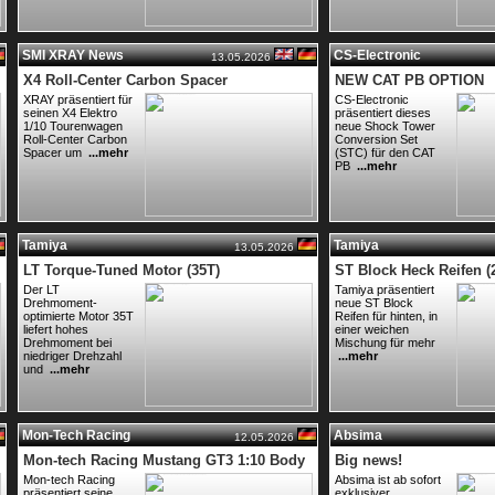
SMI XRAY News
CS-Electronic
13.05.2026
X4 Roll-Center Carbon Spacer
NEW CAT PB OPTION
XRAY präsentiert für
CS-Electronic
seinen X4 Elektro
präsentiert dieses
1/10 Tourenwagen
neue Shock Tower
Roll-Center Carbon
Conversion Set
Spacer um
...mehr
(STC) für den CAT
PB
...mehr
Tamiya
Tamiya
13.05.2026
LT Torque-Tuned Motor (35T)
ST Block Heck Reifen (
Der LT
Tamiya präsentiert
Drehmoment-
neue ST Block
optimierte Motor 35T
Reifen für hinten, in
liefert hohes
einer weichen
Drehmoment bei
Mischung für mehr
niedriger Drehzahl
...mehr
und
...mehr
Mon-Tech Racing
Absima
12.05.2026
Mon-tech Racing Mustang GT3 1:10 Body
Big news!
Mon-tech Racing
Absima ist ab sofort
präsentiert seine
exklusiver