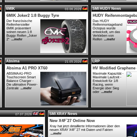
6MIK
SMI HUDY News
03.06.2026
6MIK Joker2 1:8 Buggy Tyre
HUDY Reifenmontageb
Der französische
Das HUDY
Reifenhersteller
Reifenmontageband
6MIK präsentiert
Octopus wurde
seinen neuen 1:8
entwickelt, um das
Buggy Reifen „Joker
Verkleben von
2“
...mehr
Reifen
...mehr
Absima
LRP
21.05.2026
Absima A1 PRO XT60
HV Modified Graphene 
ABSIMA A1-PRO
Maximale Kapazität -
Touchscreen Smart
Maximale Laufzeit -
Balance Charger -
Entwickelt für 1/8
Die ultimative Power-
Racing, wenn
Zentrale
...mehr
Energie über Sieg
oder
...mehr
SMI XRAY News
07.07.2026
New X4F´27 Online Now
Xray hat jetzt detaillierte Informationen über den
neuen XRAY X4F´27 mit Daten und Fakten
...mehr