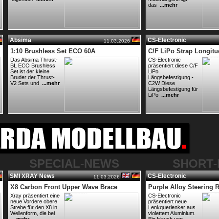
das
...mehr
Absima
CS-Electronic
11.03.2026
1:10 Brushless Set ECO 60A
C/F LiPo Strap Longitu
Das Absima Thrust-
CS-Electronic
BL ECO Brushless
präsentiert diese C/F
Set ist der kleine
LiPo
Bruder der Thrust-
Längsbefestigung -
V2 Sets und
...mehr
C2W Diese
Längsbefestigung für
LiPo
...mehr
SPECIAL-NEWS
SHORT
SMI XRAY News
CS-Electronic
11.03.2026
X8 Carbon Front Upper Wave Brace
Purple Alloy Steering 
Xray präsentiert eine
CS-Electronic
neue Vordere obere
präsentiert neue
Strebe für den X8 in
Lenkquerlenker aus
Wellenform, die bei
violettem Aluminium.