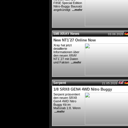
F8SE Special Edition
Nitro-Buggy Bausatz
angekündigt
...mehr
SMI XRAY News
03.06.2026
New NT1´27 Online Now
Xray hat jetzt
detaillierte
Informationen über
den neuen XRAY
NT1´27 mit Daten
und Fakten
...mehr
Serpent
21.05.2026
1/8 SRX8 GEN4 4WD Nitro Buggy
Serpent präsentiert
den neuen SRX8
Gen4 4WD Nitro
Buggy Kit im
Maßstab 1:8. Wenn
...mehr