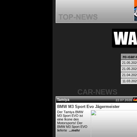
rc-car-
21.05.202
21.05.202
21.04.202
11.03.202
CAR-NEWS
Tamiya
22.07.2026
BMW M3 Sport Evo Jägermeister
Der Tamiya BMW
M3 Sport EVO ist
eine Ikone des
Motorsports! Der
BMW M3 Sport EVO
lieferte
...mehr