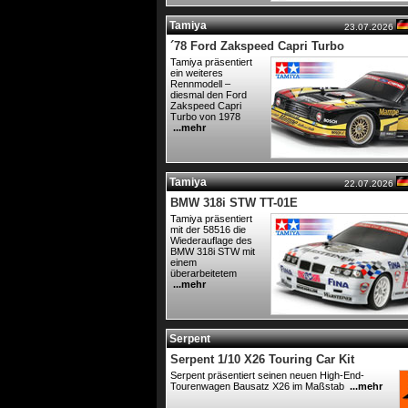
Tamiya
23.07.2026
´78 Ford Zakspeed Capri Turbo
Tamiya präsentiert
ein weiteres
Rennmodell –
diesmal den Ford
Zakspeed Capri
Turbo von 1978
...mehr
Tamiya
22.07.2026
BMW 318i STW TT-01E
Tamiya präsentiert
mit der 58516 die
Wiederauflage des
BMW 318i STW mit
einem
überarbeitetem
...mehr
Serpent
Serpent 1/10 X26 Touring Car Kit
Serpent präsentiert seinen neuen High-End-
Tourenwagen Bausatz X26 im Maßstab
...mehr