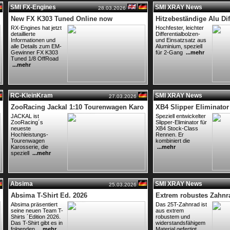
SMI FX-Engines
SMI XRAY News
28.03.2026
New FX K303 Tuned Online now
Hitzebeständige Alu Dif
RX-Engines hat jetzt
Hochfester, leichter
detaillierte
Differentialbolzen-
Informationen und
und Einsatzsatz aus
alle Details zum EM-
Aluminium, speziell
Gewinner FX K303
für 2-Gang
...mehr
Tuned 1/8 OffRoad
...mehr
RC-KleinKram
SMI XRAY News
27.03.2026
ZooRacing Jackal 1:10 Tourenwagen Karo
XB4 Slipper Eliminator
JACKAL ist
Speziell entwickelter
ZooRacing´s
Slipper-Eliminator für
neueste
XB4 Stock-Class
Hochleistungs-
Rennen. Er
Tourenwagen
kombiniert die
Karosserie, die
...mehr
speziell
...mehr
Absima
SMI XRAY News
25.03.2026
Absima T-Shirt Ed. 2026
Extrem robustes Zahnra
Absima präsentiert
Das 25T-Zahnrad ist
seine neuen Team T-
aus extrem
Shirts ´Edition 2026.
robustem und
Das T-Shirt gibt es in
widerstandsfähigem
folgenden
...mehr
Material gefertigt,