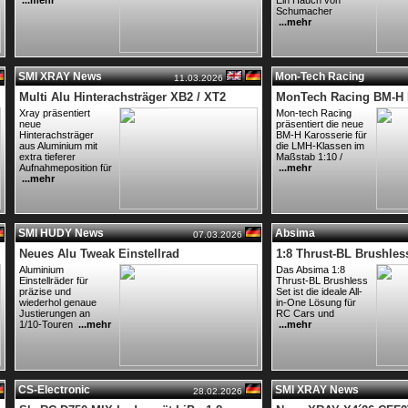
...mehr
Ein Hauch von
Schumacher
...mehr
SMI XRAY News
Mon-Tech Racing
11.03.2026
Multi Alu Hinterachsträger XB2 / XT2
MonTech Racing BM-H
Xray präsentiert
Mon-tech Racing
neue
präsentiert die neue
Hinterachsträger
BM-H Karosserie für
aus Aluminium mit
die LMH-Klassen im
extra tieferer
Maßstab 1:10 /
Aufnahmeposition für
...mehr
...mehr
SMI HUDY News
Absima
07.03.2026
Neues Alu Tweak Einstellrad
1:8 Thrust-BL Brushles
Aluminium
Das Absima 1:8
Einstellräder für
Thrust-BL Brushless
präzise und
Set ist die ideale All-
wiederhol genaue
in-One Lösung für
Justierungen an
RC Cars und
1/10-Touren
...mehr
...mehr
CS-Electronic
SMI XRAY News
28.02.2026