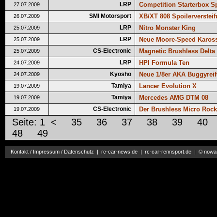
LRP
Competition Starterbox S
27.07.2009
SMI Motorsport
XB/XT 808 Spoilerverstei
26.07.2009
LRP
Nitro Monster King
25.07.2009
LRP
Neue Moore-Speed Kaross
25.07.2009
CS-Electronic
Magnetic Brushless Delta
25.07.2009
LRP
HPI Formula Ten
24.07.2009
Kyosho
Neue 1/8er AKA Buggyrei
24.07.2009
Tamiya
Lancer Evolution X
19.07.2009
Tamiya
Mercedes AMG DTM 08
19.07.2009
CS-Electronic
Der Brushless Micro Rock
19.07.2009
Seite:
1
<
35
36
37
38
39
40
48
49
Kontakt / Impressum / Datenschutz
|
rc-car-news.de
|
rc-car-rennsport.de
|
© nowa