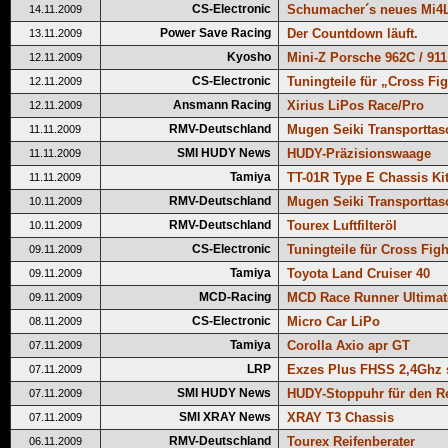
CS-Electronic
Schumacher´s neues Mi4
14.11.2009
Power Save Racing
Der Countdown läuft.
13.11.2009
Kyosho
Mini-Z Porsche 962C / 911
12.11.2009
CS-Electronic
Tuningteile für „Cross Fi
12.11.2009
Ansmann Racing
Xirius LiPos Race/Pro
12.11.2009
RMV-Deutschland
Mugen Seiki Transporttas
11.11.2009
SMI HUDY News
HUDY-Präzisionswaage
11.11.2009
Tamiya
TT-01R Type E Chassis Ki
11.11.2009
RMV-Deutschland
Mugen Seiki Transporttas
10.11.2009
RMV-Deutschland
Tourex Luftfilteröl
10.11.2009
CS-Electronic
Tuningteile für Cross Fig
09.11.2009
Tamiya
Toyota Land Cruiser 40
09.11.2009
MCD-Racing
MCD Race Runner Ultimat
09.11.2009
CS-Electronic
Micro Car LiPo
08.11.2009
Tamiya
Corolla Axio apr GT
07.11.2009
LRP
Exzes Plus FHSS 2,4Ghz 
07.11.2009
SMI HUDY News
HUDY-Stoppuhr für den R
07.11.2009
SMI XRAY News
XRAY T3 Chassis
07.11.2009
RMV-Deutschland
Tourex Reifenberater
06.11.2009