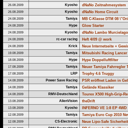
Kyosho
dNaNo Zeitnahmesystem
26.08.2009
Kyosho
dNaNo Home Circuit
26.08.2009
Tamiya
MB C-Klasse DTM 08 \"Orig
24.08.2009
Hype
Glow Starter
24.08.2009
Kyosho
dNaNo Lambo Murcielago
24.08.2009
rc-car racing
Heft 4/09 @ work
24.08.2009
Krick
Neue Internetseite + Gewi
24.08.2009
Tamiya
Mitsubishi Racing Lancer
19.08.2009
Hype
Hype Doppelluftfilter
18.08.2009
Tamiya
Neuer Tamiya Fahrregler
17.08.2009
LRP
Trophy 4.6 Truggy
17.08.2009
Power Save Racing
PSR eröffnet Laden in Ge
14.08.2009
Tamiya
Gelände Klassiker
14.08.2009
RMV-Deutschland
Tourex X500 High-Grip-Re
14.08.2009
AlienVision
theDrift
13.08.2009
Kyosho
INFERNO VE 1:8 EP 4WD
13.08.2009
Tamiya
Tamiya Euro Cup 2010 N
12.08.2009
CS-Electronic
Neue Lipo-Safe Sicherhei
12.08.2009