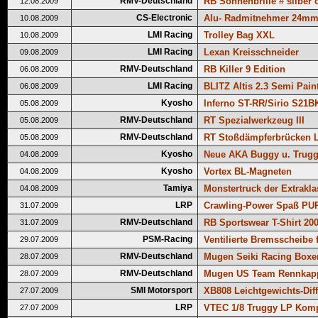
RMV-Deutschland
RB Sonnenbrille # silber 
12.08.2009
CS-Electronic
Alu- Radmitnehmer 24m
10.08.2009
LMI Racing
Trolley Bag XXL
10.08.2009
LMI Racing
Lexan Kreisschneider
09.08.2009
RMV-Deutschland
RB Killer 9 Edition
06.08.2009
LMI Racing
BLITZ Altis 2.3 Semi Pain
06.08.2009
Kyosho
Inferno ST-RR/Sirio S21B
05.08.2009
RMV-Deutschland
RT Spezialwerkzeug III
05.08.2009
RMV-Deutschland
RT Stoßdämpferbrücken Lo
05.08.2009
Kyosho
Neue AKA Buggy u. Trugg
04.08.2009
Kyosho
Vortex BL-Magneten
04.08.2009
Tamiya
Monstertruck der Extrakla
04.08.2009
LRP
Crawling-Power Spaß PU
31.07.2009
RMV-Deutschland
RB Sportswear T-Shirt 20
31.07.2009
PSM-Racing
Ventilierte Bremsscheibe 
29.07.2009
RMV-Deutschland
Mugen Seiki Racing Boxe
28.07.2009
RMV-Deutschland
Mugen US Team Rennkap
28.07.2009
SMI Motorsport
XB808 Leichtgewichts-Dif
27.07.2009
LRP
VTEC 1/8 Truggy LP Komp
27.07.2009