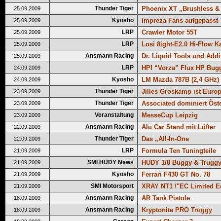
Thunder Tiger
Phoenix XT „Brushless &
25.09.2009
Kyosho
Impreza Fans aufgepasst
25.09.2009
LRP
Crawler Motor 55T
25.09.2009
LRP
Losi 8ight-E2.0 Hi-Flow K
25.09.2009
Ansmann Racing
Dr. Liquid Tools und Addi
25.09.2009
LRP
HPI “Vorza” Flux HP Bug
24.09.2009
Kyosho
LM Mazda 787B (2,4 GHz)
24.09.2009
Thunder Tiger
Jilles Groskamp ist Europ
23.09.2009
Thunder Tiger
Associated dominiert Öste
23.09.2009
Veranstaltung
MesseCup Leipzig
23.09.2009
Ansmann Racing
Alu Car Stand mit Lüfter
22.09.2009
Thunder Tiger
Das „All-In-One
22.09.2009
LRP
Formula Ten Tuningteile
21.09.2009
SMI HUDY News
HUDY 1/8 Buggy & Truggy
21.09.2009
Kyosho
Ferrari F430 GT No. 78
21.09.2009
SMI Motorsport
XRAY NT1 \"EC Limited Ed
21.09.2009
Ansmann Racing
AR Tank Pistole
18.09.2009
Ansmann Racing
Kryptonite PRO Truggy
18.09.2009