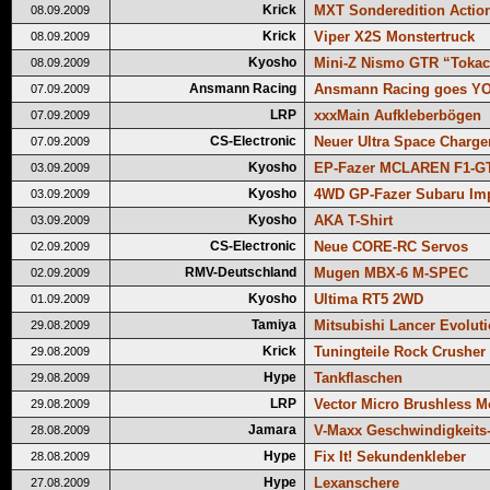
Krick
MXT Sonderedition Actio
08.09.2009
Krick
Viper X2S Monstertruck
08.09.2009
Kyosho
Mini-Z Nismo GTR “Toka
08.09.2009
Ansmann Racing
Ansmann Racing goes Y
07.09.2009
LRP
xxxMain Aufkleberbögen
07.09.2009
CS-Electronic
Neuer Ultra Space Charger
07.09.2009
Kyosho
EP-Fazer MCLAREN F1-GT
03.09.2009
Kyosho
4WD GP-Fazer Subaru Im
03.09.2009
Kyosho
AKA T-Shirt
03.09.2009
CS-Electronic
Neue CORE-RC Servos
02.09.2009
RMV-Deutschland
Mugen MBX-6 M-SPEC
02.09.2009
Kyosho
Ultima RT5 2WD
01.09.2009
Tamiya
Mitsubishi Lancer Evolut
29.08.2009
Krick
Tuningteile Rock Crusher 
29.08.2009
Hype
Tankflaschen
29.08.2009
LRP
Vector Micro Brushless M
29.08.2009
Jamara
V-Maxx Geschwindigkeits
28.08.2009
Hype
Fix It! Sekundenkleber
28.08.2009
Hype
Lexanschere
27.08.2009