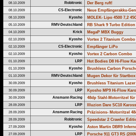
Robitronic
Der Berg ruft!
08.10.2009
CS-Electronic
Neue Empfängerakku-Gene
08.10.2009
Kyosho
MOLEK- Lipo 4500 7,2 45
08.10.2009
RMV-Deutschland
RB Shark 9 Turbo Edition
05.10.2009
Krick
MegaP MBX Buggy
04.10.2009
Kyosho
Vortex 2 Titanium Combo
02.10.2009
CS-Electronic
Empfänger LiPo
02.10.2009
Kyosho
Vortex 2 Carbon Combo
02.10.2009
LRP
Hot Bodies D8 Hi-Flow Ka
01.10.2009
Kyosho
Brushless Carbon Porsch
01.10.2009
RMV-Deutschland
Mugen Dekor für Startbox
01.10.2009
Kyosho
Brushless Titanium Lazer
30.09.2009
LRP
Kyosho MP9 Hi-Flow Kar
30.09.2009
Ansmann Racing
48dp Stahl-Motorritzel für
30.09.2009
LRP
Illuzion Dare SC10 Kaross
28.09.2009
Ansmann Racing
Präzisions- Motorritzel 4
28.09.2009
Robitronic
Speedstar 2 Crawler Editi
28.09.2009
Kyosho
Aston Martin DBR9 Infern
27.09.2009
LRP
Porsche 911 GT3 RS (200
27.09.2009