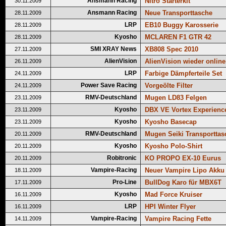
Ansmann Racing
Nitro Starterkit
30.11.2009
Ansmann Racing
Neue Transporttasche
28.11.2009
LRP
EB10 Buggy Karosserie
28.11.2009
Kyosho
MCLAREN F1 GTR 42
28.11.2009
SMI XRAY News
XB808 Spec 2010
27.11.2009
AlienVision
AlienVision wieder online
26.11.2009
LRP
Farbige Dämpferteile Set
24.11.2009
Power Save Racing
Vorgeölte Filter
24.11.2009
RMV-Deutschland
Mugen LD83 Felgen
23.11.2009
Kyosho
DBX VE Vortex Experienc
23.11.2009
Kyosho
Kyosho Basecap
23.11.2009
RMV-Deutschland
Mugen Seiki Transporttas
20.11.2009
Kyosho
Kyosho Polo-Shirt
20.11.2009
Robitronic
KO PROPO EX-10 Eurus
20.11.2009
Vampire-Racing
Neuer Vampire Lipo Akku
18.11.2009
Pro-Line
BullDog Karo für MBX6T
17.11.2009
Kyosho
Mad Force Kruiser
16.11.2009
LRP
HPI Winter Flyer
16.11.2009
Vampire-Racing
Vampire Racing Fette
14.11.2009