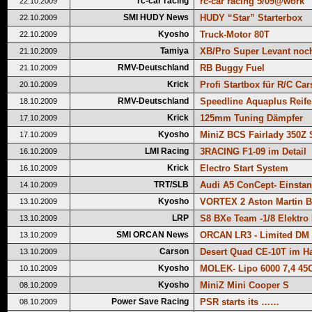
rc-car racing
rc-car racing 5/09@work
22.10.2009
SMI HUDY News
HUDY “Star” Starterbox
22.10.2009
Kyosho
Truck-Motor 80T
22.10.2009
Tamiya
XB/Pro Super Levant noch
21.10.2009
RMV-Deutschland
RB Buggy Fuel
21.10.2009
Krick
Profi Startbox für R/C Cars
20.10.2009
RMV-Deutschland
Speedline Aquaplus Reif
18.10.2009
Krick
125mm Tuning Dämpfer
17.10.2009
Kyosho
MiniZ BCS Fairlady 350Z 
17.10.2009
LMI Racing
3RACING F1-09 im Detail
16.10.2009
Krick
Electro Start System
16.10.2009
TRT/SLB
Audi A5 ConCept- Einsta
14.10.2009
Kyosho
VORTEX 2 Aston Martin 
13.10.2009
LRP
S8 BXe Team -1/8 Elektro
13.10.2009
SMI ORCAN News
ORCAN LR3 - Limited DM 
13.10.2009
Carson
Desert Quad CE-10T im H
13.10.2009
Kyosho
MOLEK- Lipo 6000 7,4 45
10.10.2009
Kyosho
MiniZ Mini Cooper S
08.10.2009
Power Save Racing
PSR starts its ……
08.10.2009