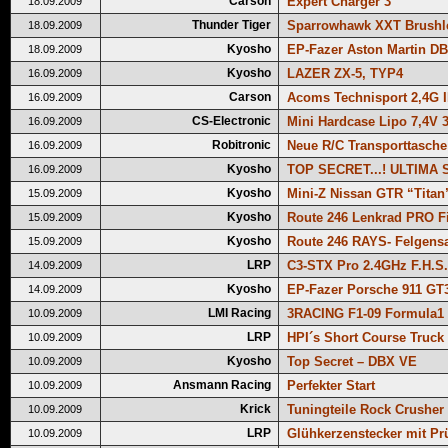
Carson
Expert Charger 3
18.09.2009
Thunder Tiger
Sparrowhawk XXT Brushl
18.09.2009
Kyosho
EP-Fazer Aston Martin DB
18.09.2009
Kyosho
LAZER ZX-5, TYP4
16.09.2009
Carson
Acoms Technisport 2,4G I
16.09.2009
CS-Electronic
Mini Hardcase Lipo 7,4V 
16.09.2009
Robitronic
Neue R/C Transporttasche
16.09.2009
Kyosho
TOP SECRET...! ULTIMA 
16.09.2009
Kyosho
Mini-Z Nissan GTR “Titan
15.09.2009
Kyosho
Route 246 Lenkrad PRO Fi
15.09.2009
Kyosho
Route 246 RAYS- Felgens
15.09.2009
LRP
C3-STX Pro 2.4GHz F.H.S.
14.09.2009
Kyosho
EP-Fazer Porsche 911 GT
14.09.2009
LMI Racing
3RACING F1-09 Formula1
10.09.2009
LRP
HPI´s Short Course Truck
10.09.2009
Kyosho
Top Secret – DBX VE
10.09.2009
Ansmann Racing
Perfekter Start
10.09.2009
Krick
Tuningteile Rock Crusher 
10.09.2009
LRP
Glühkerzenstecker mit Pr
10.09.2009