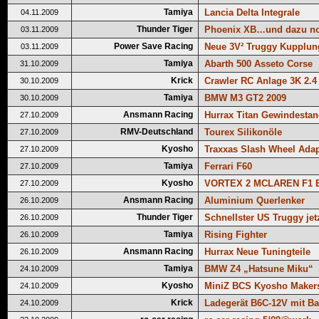
Tamiya
Lancia Delta Integrale
04.11.2009
Thunder Tiger
Phoenix XB…und dazu n
03.11.2009
Power Save Racing
Neue 3V² Truggy Kupplun
03.11.2009
Tamiya
Abarth 500 Asseto Corse
31.10.2009
Krick
Crawler RC Anlage 3K 2.4
30.10.2009
Tamiya
BMW M3 GT2 2009
30.10.2009
Ansmann Racing
Hurrax Titan Gewindesta
27.10.2009
RMV-Deutschland
Tourex Silikonöle
27.10.2009
Kyosho
Traxxas Slash Wheel Adap
27.10.2009
Tamiya
Ferrari F60
27.10.2009
Kyosho
VORTEX 2 MCLAREN F1 
27.10.2009
Ansmann Racing
Aluminium Querlenker
26.10.2009
Thunder Tiger
Schnellster US Truggy jetz
26.10.2009
Tamiya
Rising Fighter
26.10.2009
Ansmann Racing
Hurrax Neue Tuningteile
26.10.2009
Tamiya
BMW Z4 „Hatsune Miku“
24.10.2009
Kyosho
MiniZ BCS Kyosho Maker
24.10.2009
Krick
Ladegerät B6C-12V mit Ba
24.10.2009