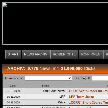
START
NEWS ARCHIV
RC-BERICHTE
RC-FIRMEN
ARCHIV: 9.775
News mit
21.998.660
Clicks
Firmensuche:
Suchbegriff:
Datum
Firma
SMI HUDY News
HUDY Setup-Räder für 1/8
01.12.2009
LRP
LRP Team Jacke
30.11.2009
Krick
„CORR“ Short Course Tru
30.11.2009