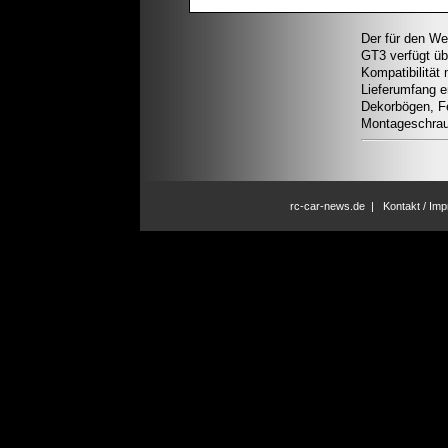
Der für den We
GT3 verfügt ü
Kompatibilität
Lieferumfang e
Dekorbögen, Fe
Montageschraub
rc-car-news.de
|
Kontakt / Im