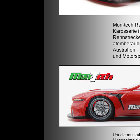
Mon-tech Ra
Karosserie 
Rennstrecke
atemberaube
Australien –
und Motorsp
Um die muskulö