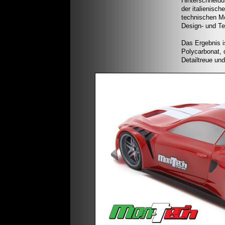
Hinterschneidu
der italienisch
technischen Mö
Design- und Tes
Das Ergebnis i
Polycarbonat, 
Detailtreue und