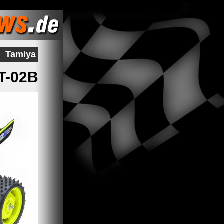
Tamiya
TT-02B