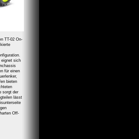
en TT-02 On-
kierte
figuration.
eignet sich
enchassis
n für einen
uerlenker,
fen bieten
chteten
e sorgt der
teilen lässt
sunterseite
igen
harten Off-