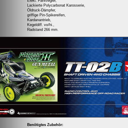
Elekt. Fahrtregler,
Lackierte Polycarbonat Karosserie,
Öldruck-Dämpfer,
griffige Pin-Spikereifen,
Kardanantrieb,
Kegeldiff. vo/hi.,
Radstand 266 mm.
Benötigtes Zubehör: