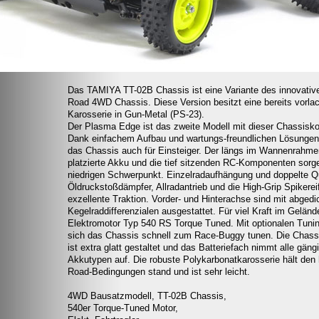
Das TAMIYA TT-02B Chassis ist eine Variante des innovativ
Road 4WD Chassis. Diese Version besitzt eine bereits vorlac
Karosserie in Gun-Metal (PS-23).
Der Plasma Edge ist das zweite Modell mit dieser Chassiskon
Dank einfachem Aufbau und wartungs-freundlichen Lösungen 
das Chassis auch für Einsteiger. Der längs im Wannenrahm
platzierte Akku und die tief sitzenden RC-Komponenten sorge
niedrigen Schwerpunkt. Einzelradaufhängung und doppelte Q
Öldruckstoßdämpfer, Allradantrieb und die High-Grip Spikerei
exzellente Traktion. Vorder- und Hinterachse sind mit abgedi
Kegelraddifferenzialen ausgestattet. Für viel Kraft im Geländ
Elektromotor Typ 540 RS Torque Tuned. Mit optionalen Tuning
sich das Chassis schnell zum Race-Buggy tunen. Die Chassi
ist extra glatt gestaltet und das Batteriefach nimmt alle gäng
Akkutypen auf. Die robuste Polykarbonatkarosserie hält den 
Road-Bedingungen stand und ist sehr leicht.
4WD Bausatzmodell, TT-02B Chassis,
540er Torque-Tuned Motor,