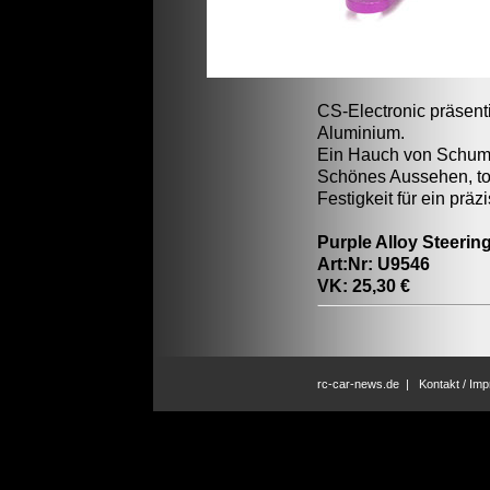
CS-Electronic präsent
Aluminium.
Ein Hauch von Schumac
Schönes Aussehen, tol
Festigkeit für ein prä
Purple Alloy Steerin
Art:Nr: U9546
VK: 25,30 €
rc-car-news.de
|
Kontakt / Im