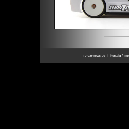
rc-car-news.de
|
Kontakt / Im