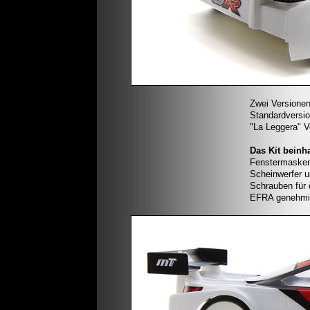
Zwei Versionen
Standardversio
"La Leggera" V
Das Kit beinha
Fenstermaske
Scheinwerfer u
Schrauben für 
EFRA genehmi