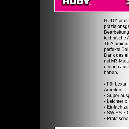
HUDY präsen
präzisionsge
Bearbeitung
technische 
T6 Aluminiu
perfekte Bal
Dank des e
mit M3-Mutte
einfach aus
haben.
• Für Lexan
Arbeiten
• Super aus
• Leichter &
• Einfach z
• SWISS 70
• Praktisch