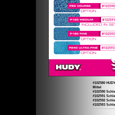
#102580 HUDY 
Mittel
#102590 Schle
#102591 Schle
#102592 Schle
#102593 Schle