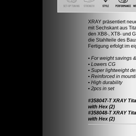
XRAY präsentiert neu
mit Sechskant aus Tit
den XB8-, XT8- und G
die Stahlteile des Ba
Fertigung erfolgt im 
• For weight savings 
• Lowers CG
• Super lightweight de
• Reinforced in mount
• High durability
• 2pcs in set
#358047-T XRAY Tit
with Hex (2)
#358048-T XRAY Tit
with Hex (2)