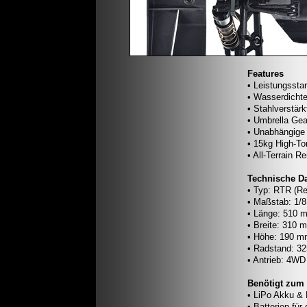
Features
• Leistungsst
• Wasserdicht
• Stahlverstärk
• Umbrella Gear
• Unabhängige
• 15kg High-To
• All-Terrain Re
Technische D
• Typ: RTR (Re
• Maßstab: 1/8
• Länge: 510 
• Breite: 310 
• Höhe: 190 
• Radstand: 3
• Antrieb: 4WD
Benötigt zum 
• LiPo Akku & 
• Batterien für