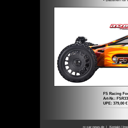
FS Racing Fo
Art-Nr.: FSR3
UPE: 379,00 €
rc-car-news.de
|
Kontakt / Im