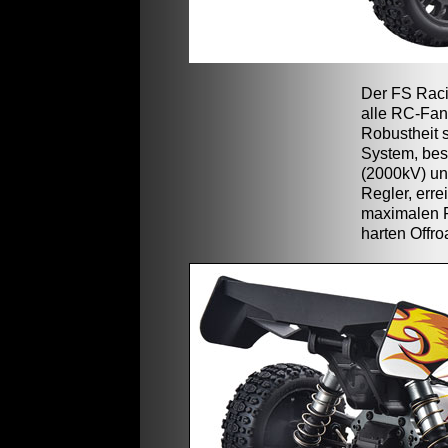
Der FS Racin
alle RC-Fan
Robustheit 
System, be
(2000kV) u
Regler, err
maximalen F
harten Offro