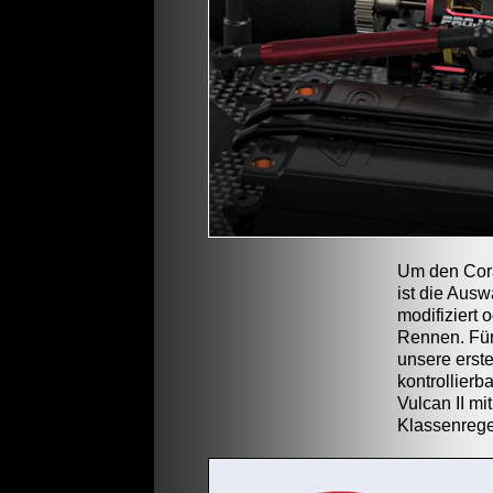
Um den Cora
ist die Aus
modifiziert 
Rennen. Für 
unsere erste
kontrollierb
Vulcan II mi
Klassenrege