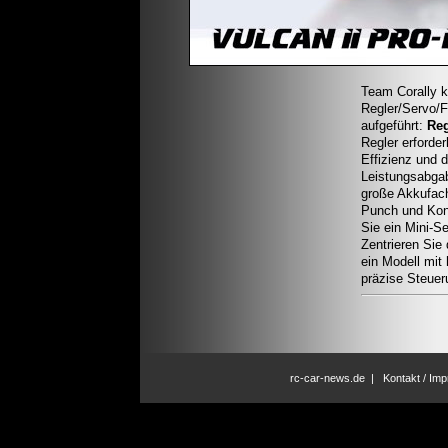
Team Corally ko
Regler/Servo/F
aufgeführt:
Reg
Regler erforde
Effizienz und 
Leistungsabga
große Akkufac
Punch und Kon
Sie ein Mini-
Zentrieren Sie
ein Modell mit
präzise Steuer
rc-car-news.de
|
Kontakt / Im