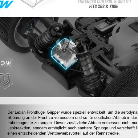
Der Lexan Frontflügel Gripper wurde speziell entwickelt, um die aerodyn
Strömung an der Front zu verbessern und so für deutlichen Abtrieb in der
Fahrzeugmitte zu sorgen. Dieser zusätzliche Abtrieb verbessert nicht nur
Lenkreaktion, sondern ermöglicht auch sanftere Sprünge und verschafft 
einen entscheidenden Wettbewerbsvorteil auf der Rennstrecke.