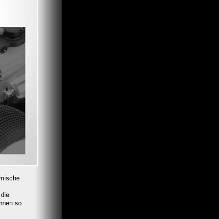
amische
 die
Ihnen so