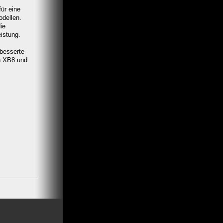
ür eine
odellen.
ie
istung.
rbesserte
en XB8 und