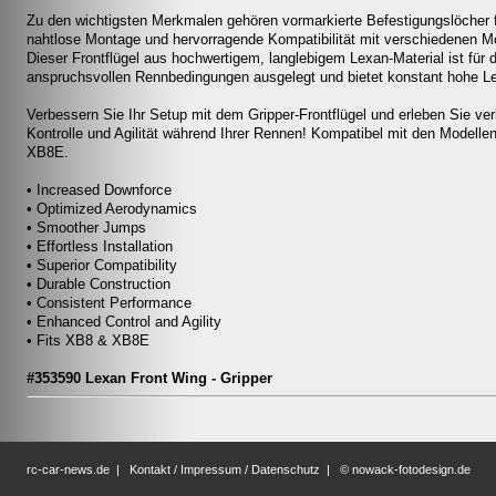
Zu den wichtigsten Merkmalen gehören vormarkierte Befestigungslöcher f
nahtlose Montage und hervorragende Kompatibilität mit verschiedenen M
Dieser Frontflügel aus hochwertigem, langlebigem Lexan-Material ist für d
anspruchsvollen Rennbedingungen ausgelegt und bietet konstant hohe Le
Verbessern Sie Ihr Setup mit dem Gripper-Frontflügel und erleben Sie ve
Kontrolle und Agilität während Ihrer Rennen! Kompatibel mit den Modell
XB8E.
• Increased Downforce
• Optimized Aerodynamics
• Smoother Jumps
• Effortless Installation
• Superior Compatibility
• Durable Construction
• Consistent Performance
• Enhanced Control and Agility
• Fits XB8 & XB8E
#353590 Lexan Front Wing - Gripper
rc-car-news.de
|
Kontakt / Impressum / Datenschutz
|
© nowack-fotodesign.de