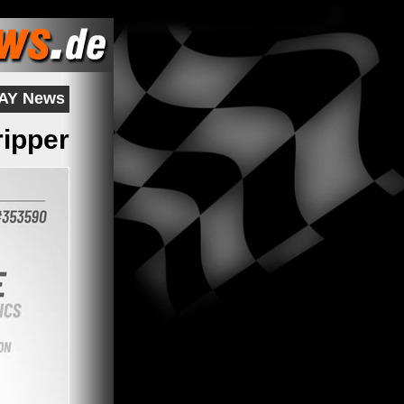
RAY News
ripper