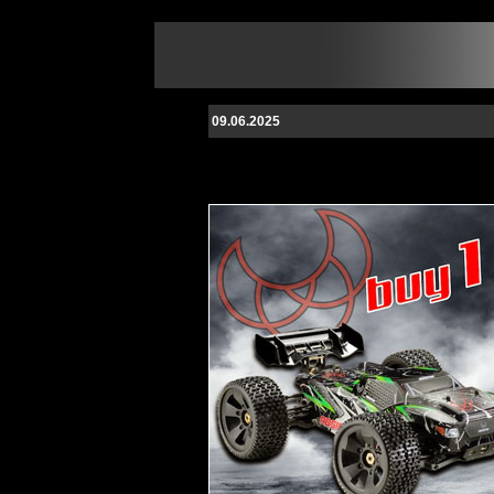
09.06.2025
1:8 Truck