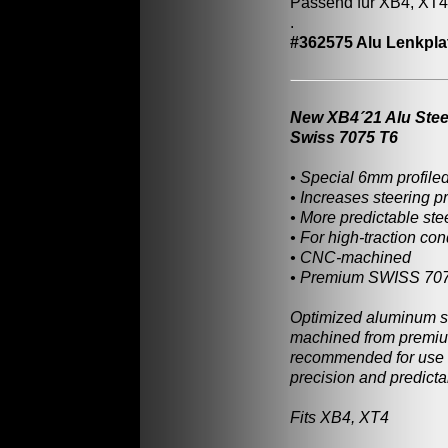
Passend für XB4, XT4
.
#362575 Alu Lenkplat
New XB4´21 Alu Steer
Swiss 7075 T6
• Special 6mm profiled
• Increases steering p
• More predictable ste
• For high-traction con
• CNC-machined
• Premium SWISS 70
Optimized aluminum st
machined from premi
recommended for use in
precision and predictab
Fits XB4, XT4