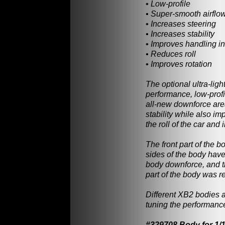
• Low-profile
• Super-smooth airflo
• Increases steering
• Increases stability
• Improves handling i
• Reduces roll
• Improves rotation
The optional ultra-lig
performance, low-prof
all-new downforce are
stability while also i
the roll of the car and
The front part of the
sides of the body hav
body downforce, and th
part of the body was 
Different XB2 bodies ar
tuning the performance
#329708 Body for 1/1