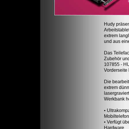
Hudy präsent
Arbeitstable
extrem lang
und aus ein
Das Teilefac
Zubehör und
107855 - HU
Vorderseite 
Die bearbei
extrem dünn
lasergravie
Werkbank he
• Ultrakompa
Mobiltelefon
• Verfügt ü
Hardware