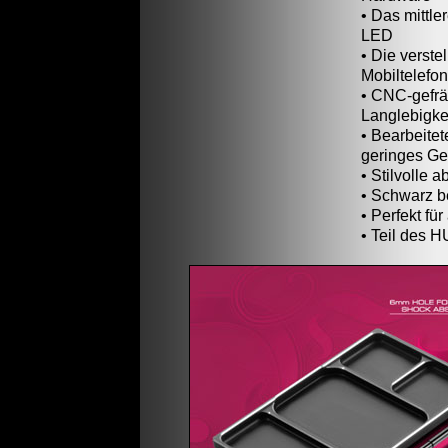
• Das mittle
LED
• Die verste
Mobiltelefon
• CNC-gefrä
Langlebigke
• Bearbeite
geringes Ge
• Stilvolle 
• Schwarz b
• Perfekt fü
• Teil des 