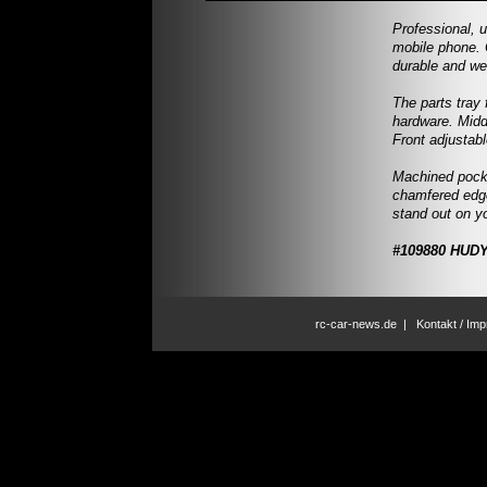
Professional, 
mobile phone. 
durable and we
The parts tray
hardware. Midd
Front adjustab
Machined pocket
chamfered edg
stand out on yo
#109880 HUDY 
rc-car-news.de
|
Kontakt / Im