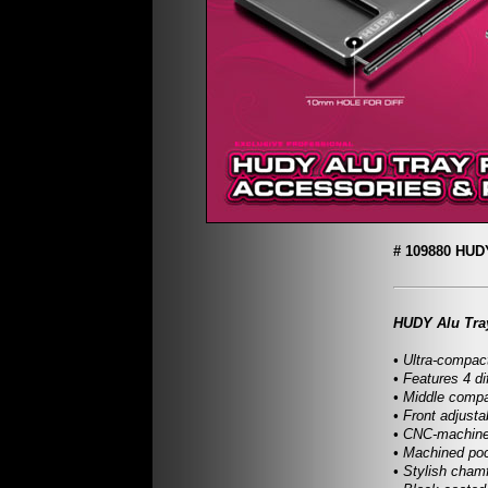
# 109880 HUDY
HUDY Alu Tray
• Ultra-compac
• Features 4 d
• Middle compa
• Front adjust
• CNC-machined
• Machined pock
• Stylish cham