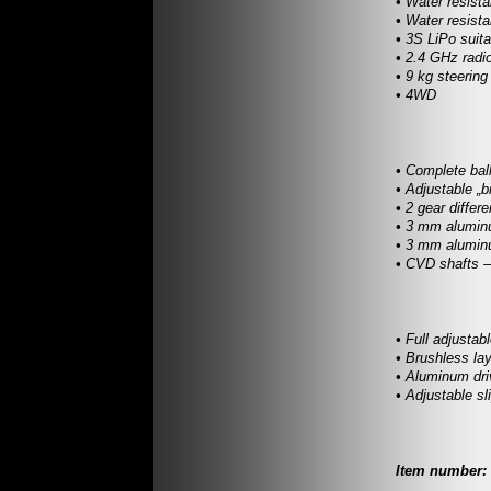
• Water resist
• Water resist
• 3S LiPo suita
• 2.4 GHz rad
• 9 kg steerin
• 4WD
• Complete bal
• Adjustable „b
• 2 gear differe
• 3 mm alumin
• 3 mm aluminu
• CVD shafts –
• Full adjustab
• Brushless la
• Aluminum dri
• Adjustable sl
Item number: