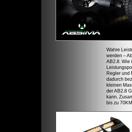
Wahre Leistu
werden – Ab
AB2.8. Wie 
Leistungspo
Regler und M
dadurch bez
kleinen Masc
der AB2.8 G
kann. Zusam
bis zu 70KM/