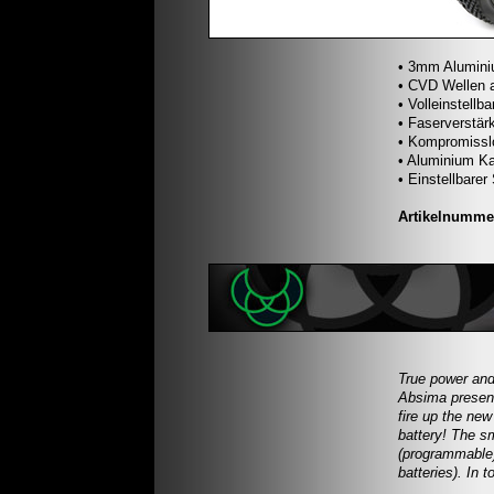
• 3mm Alumini
• CVD Wellen 
• Volleinstell
• Faserverstärk
• Kompromissl
• Aluminium K
• Einstellbarer
Artikelnumme
True power and
Absima present
fire up the ne
battery! The s
(programmable)
batteries). In 