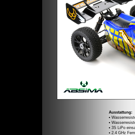
Ausstattung:
• Wasserresist
• Wasserresis
• 3S LiPo einsa
• 2.4 GHz Fer