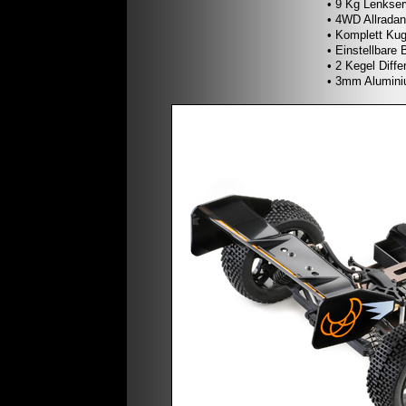
• 9 Kg Lenkser
• 4WD Allradan
• Komplett Kug
• Einstellbare
• 2 Kegel Diffe
• 3mm Alumini