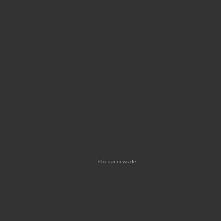
© rc-car-news.de