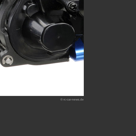
© rc-car-news.de