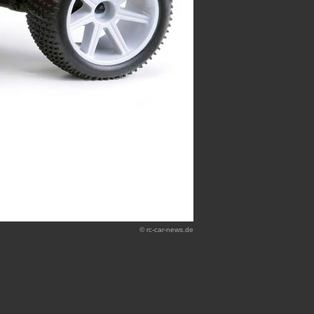
© rc-car-news.de