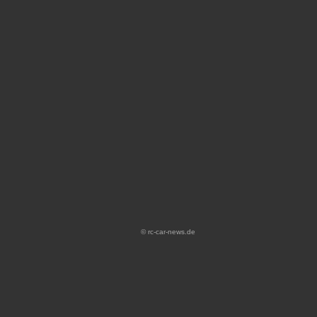
© rc-car-news.de