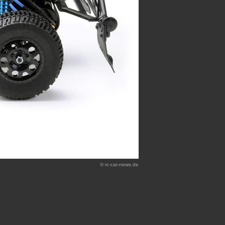
© rc-car-news.de