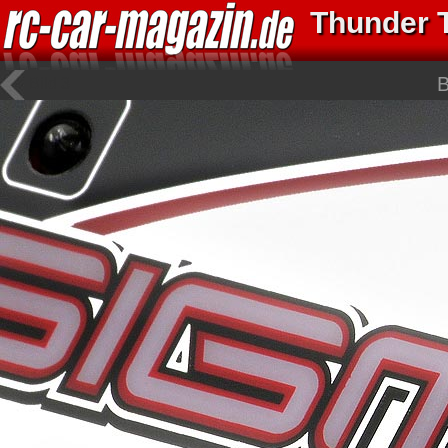
Thunder 
B
Bild 3